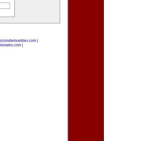
siciondemuebles.com
|
sionales.com
|