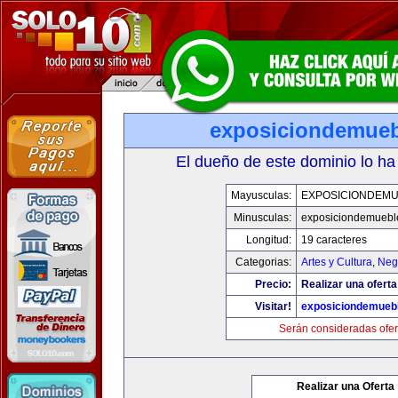
exposiciondemue
El dueño de este dominio lo ha
Mayusculas:
EXPOSICIONDEM
Minusculas:
exposiciondemuebl
Longitud:
19 caracteres
Categorias:
Artes y Cultura
,
Neg
Precio:
Realizar una oferta
Visitar!
exposiciondemueb
Serán consideradas ofer
Realizar una Oferta