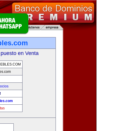
bles.com
 puesto en Venta
UEBLES.COM
es.com
ocios
!
les.com
tas