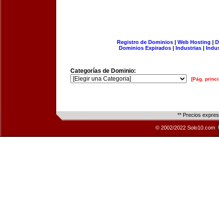
Registro de Dominios
|
Web Hosting
|
D
Dominios Expirados
|
Industrias
|
Indu
Categorías de Dominio:
[Pág. princi
** Precios expre
© 2002/2022 Solo10.com