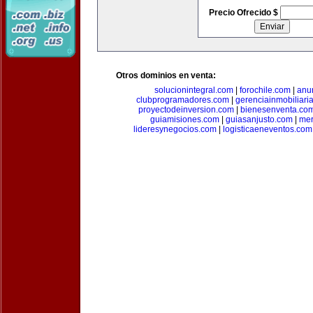
Precio Ofrecido $
Otros dominios en venta:
solucionintegral.com
|
forochile.com
|
anu
clubprogramadores.com
|
gerenciainmobiliari
proyectodeinversion.com
|
bienesenventa.co
guiamisiones.com
|
guiasanjusto.com
|
mer
lideresynegocios.com
|
logisticaeneventos.com