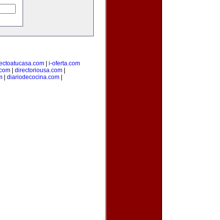
rectoatucasa.com
|
i-oferta.com
.com
|
directoriousa.com
|
m
|
diariodecocina.com
|