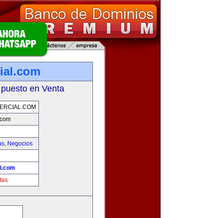
ial.com
 puesto en Venta
ERCIAL.COM
.com
as
,
Negocios
l.com
tas