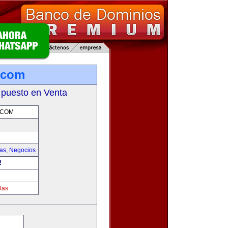
.com
 puesto en Venta
.COM
ias
,
Negocios
!
tas