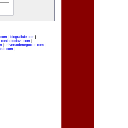
.com
|
fotografiate.com
|
|
contactoclave.com
|
om
|
universodenegocios.com
|
club.com
|