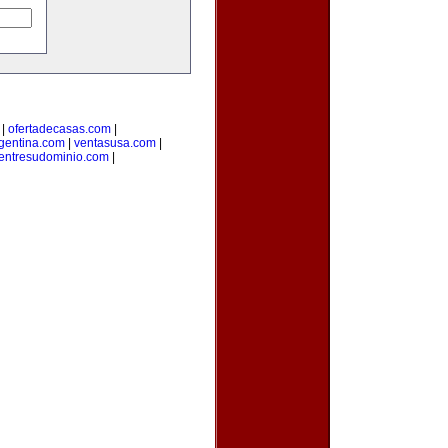
|
ofertadecasas.com
|
rgentina.com
|
ventasusa.com
|
entresudominio.com
|