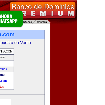
a.com
 puesto en Venta
INA.COM
.com
strias
rta!
a.com
tas