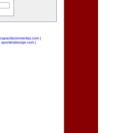
capacitacionventas.com
|
|
apuntesdeviaje.com
|