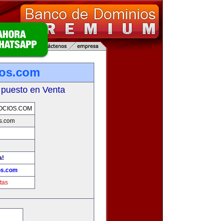
ios.com
 puesto en Venta
OCIOS.COM
s.com
a!
os.com
tas