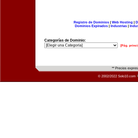
Registro de Dominios
|
Web Hosting
|
D
Dominios Expirados
|
Industrias
|
Indu
Categorías de Dominio:
[Pág. princi
** Precios expre
© 2002/2022 Solo10.com