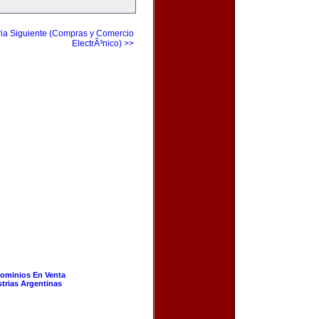
ia Siguiente (Compras y Comercio
ElectrÃ³nico) >>
ominios En Venta
strias Argentinas